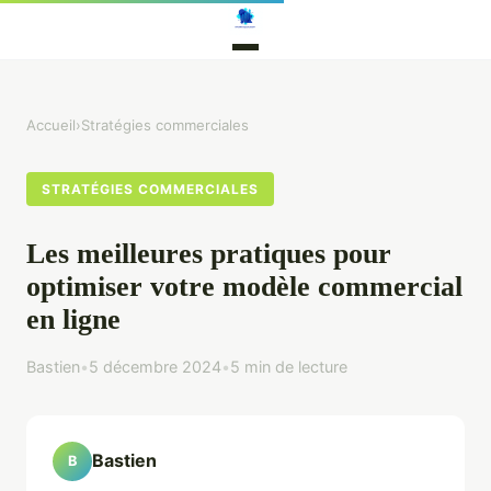
Accueil
›
Stratégies commerciales
STRATÉGIES COMMERCIALES
Les meilleures pratiques pour
optimiser votre modèle commercial
en ligne
Bastien
•
5 décembre 2024
•
5 min de lecture
Bastien
B