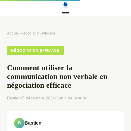
Accueil
›
Négociation efficace
NÉGOCIATION EFFICACE
Comment utiliser la
communication non verbale en
négociation efficace
Bastien
•
5 décembre 2024
•
6 min de lecture
Bastien
B